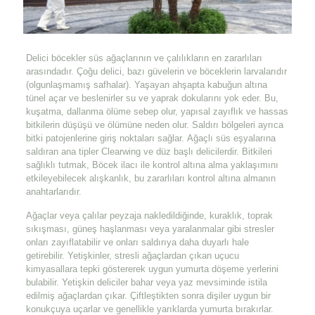
Delici böcekler süs ağaçlarının ve çalılıkların en zararlıları
arasındadır. Çoğu delici, bazı güvelerin ve böceklerin larvalarıdır
(olgunlaşmamış safhalar). Yaşayan ahşapta kabuğun altına
tünel açar ve beslenirler su ve yaprak dokularını yok eder. Bu,
kuşatma, dallanma ölüme sebep olur, yapısal zayıflık ve hassas
bitkilerin düşüşü ve ölümüne neden olur. Saldırı bölgeleri ayrıca
bitki patojenlerine giriş noktaları sağlar. Ağaçlı süs eşyalarına
saldıran ana tipler Clearwing ve düz başlı delicilerdir. Bitkileri
sağlıklı tutmak, Böcek ilacı ile kontrol altına alma yaklaşımını
etkileyebilecek alışkanlık, bu zararlıları kontrol altına almanın
anahtarlarıdır.
Ağaçlar veya çalılar peyzaja nakledildiğinde, kuraklık, toprak
sıkışması, güneş haşlanması veya yaralanmalar gibi stresler
onları zayıflatabilir ve onları saldırıya daha duyarlı hale
getirebilir. Yetişkinler, stresli ağaçlardan çıkan uçucu
kimyasallara tepki göstererek uygun yumurta döşeme yerlerini
bulabilir. Yetişkin deliciler bahar veya yaz mevsiminde istila
edilmiş ağaçlardan çıkar. Çiftleştikten sonra dişiler uygun bir
konukçuya uçarlar ve genellikle yarıklarda yumurta bırakırlar.