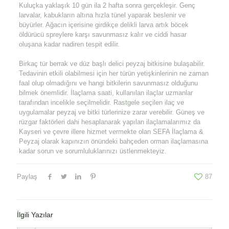
Kuluçka yaklaşık 10 gün ila 2 hafta sonra gerçekleşir. Genç
larvalar, kabukların altına hızla tünel yaparak beslenir ve
büyürler. Ağacın içerisine girdikçe delikli larva artık böcek
öldürücü spreylere karşı savunmasız kalır ve ciddi hasar
oluşana kadar nadiren tespit edilir.
Birkaç tür berrak ve düz başlı delici peyzaj bitkisine bulaşabilir.
Tedavinin etkili olabilmesi için her türün yetişkinlerinin ne zaman
faal olup olmadığını ve hangi bitkilerin savunmasız olduğunu
bilmek önemlidir. İlaçlama saati, kullanılan ilaçlar uzmanlar
tarafından incelikle seçilmelidir. Rastgele seçilen ilaç ve
uygulamalar peyzaj ve bitki türlerinize zarar verebilir. Güneş ve
rüzgar faktörleri dahi hesaplanarak yapılan ilaçlamalarımız da
Kayseri ve çevre illere hizmet vermekte olan SEFA İlaçlama &
Peyzaj olarak kapınızın önündeki bahçeden orman ilaçlamasına
kadar sorun ve sorumluluklarınızı üstlenmekteyiz.
Paylaş
87
İlgili Yazılar