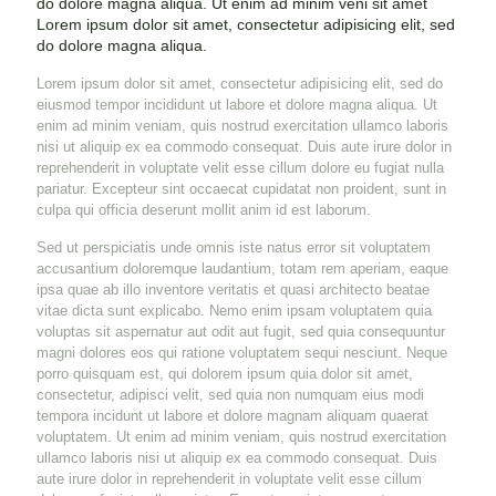
do dolore magna aliqua. Ut enim ad minim veni sit amet
Lorem ipsum dolor sit amet, consectetur adipisicing elit, sed
do dolore magna aliqua.
Lorem ipsum dolor sit amet, consectetur adipisicing elit, sed do
eiusmod tempor incididunt ut labore et dolore magna aliqua. Ut
enim ad minim veniam, quis nostrud exercitation ullamco laboris
nisi ut aliquip ex ea commodo consequat. Duis aute irure dolor in
reprehenderit in voluptate velit esse cillum dolore eu fugiat nulla
pariatur. Excepteur sint occaecat cupidatat non proident, sunt in
culpa qui officia deserunt mollit anim id est laborum.
Sed ut perspiciatis unde omnis iste natus error sit voluptatem
accusantium doloremque laudantium, totam rem aperiam, eaque
ipsa quae ab illo inventore veritatis et quasi architecto beatae
vitae dicta sunt explicabo. Nemo enim ipsam voluptatem quia
voluptas sit aspernatur aut odit aut fugit, sed quia consequuntur
magni dolores eos qui ratione voluptatem sequi nesciunt. Neque
porro quisquam est, qui dolorem ipsum quia dolor sit amet,
consectetur, adipisci velit, sed quia non numquam eius modi
tempora incidunt ut labore et dolore magnam aliquam quaerat
voluptatem. Ut enim ad minim veniam, quis nostrud exercitation
ullamco laboris nisi ut aliquip ex ea commodo consequat. Duis
aute irure dolor in reprehenderit in voluptate velit esse cillum