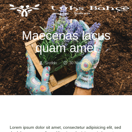
Maecenas lacus
quam amet
Srcddn
30 Nisan 2018
Lorem ipsum dolor sit amet, consectetur adipisicing elit, sed