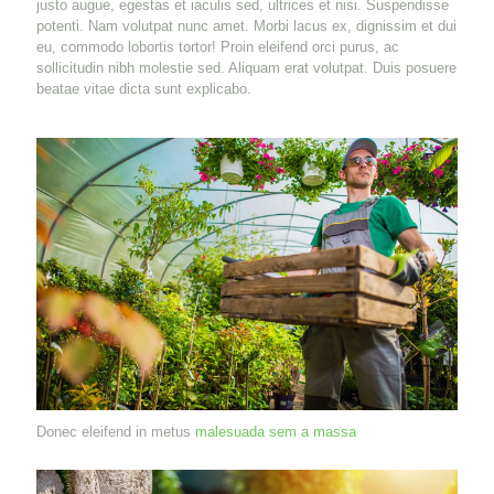
justo augue, egestas et iaculis sed, ultrices et nisi. Suspendisse
potenti. Nam volutpat nunc amet. Morbi lacus ex, dignissim et dui
eu, commodo lobortis tortor! Proin eleifend orci purus, ac
sollicitudin nibh molestie sed. Aliquam erat volutpat. Duis posuere
beatae vitae dicta sunt explicabo.
Donec eleifend in metus
malesuada sem a massa