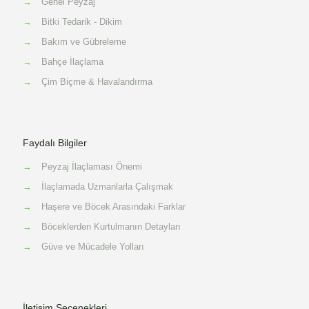
→
Genel Peyzaj
→
Bitki Tedarik - Dikim
→
Bakım ve Gübreleme
→
Bahçe İlaçlama
→
Çim Biçme & Havalandırma
Faydalı Bilgiler
→
Peyzaj İlaçlaması Önemi
→
İlaçlamada Uzmanlarla Çalışmak
→
Haşere ve Böcek Arasındaki Farklar
→
Böceklerden Kurtulmanın Detayları
→
Güve ve Mücadele Yolları
İletişim Seçenekleri