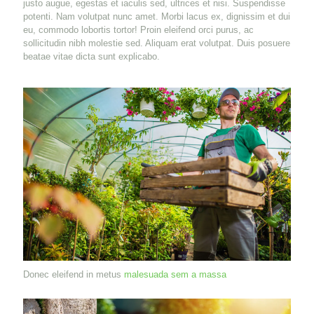
justo augue, egestas et iaculis sed, ultrices et nisi. Suspendisse
potenti. Nam volutpat nunc amet. Morbi lacus ex, dignissim et dui
eu, commodo lobortis tortor! Proin eleifend orci purus, ac
sollicitudin nibh molestie sed. Aliquam erat volutpat. Duis posuere
beatae vitae dicta sunt explicabo.
Donec eleifend in metus
malesuada sem a massa