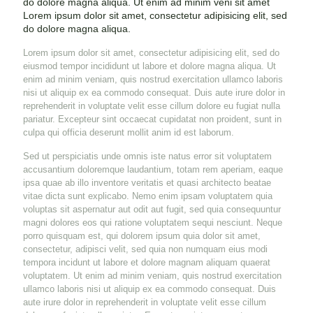
do dolore magna aliqua. Ut enim ad minim veni sit amet
Lorem ipsum dolor sit amet, consectetur adipisicing elit, sed
do dolore magna aliqua.
Lorem ipsum dolor sit amet, consectetur adipisicing elit, sed do
eiusmod tempor incididunt ut labore et dolore magna aliqua. Ut
enim ad minim veniam, quis nostrud exercitation ullamco laboris
nisi ut aliquip ex ea commodo consequat. Duis aute irure dolor in
reprehenderit in voluptate velit esse cillum dolore eu fugiat nulla
pariatur. Excepteur sint occaecat cupidatat non proident, sunt in
culpa qui officia deserunt mollit anim id est laborum.
Sed ut perspiciatis unde omnis iste natus error sit voluptatem
accusantium doloremque laudantium, totam rem aperiam, eaque
ipsa quae ab illo inventore veritatis et quasi architecto beatae
vitae dicta sunt explicabo. Nemo enim ipsam voluptatem quia
voluptas sit aspernatur aut odit aut fugit, sed quia consequuntur
magni dolores eos qui ratione voluptatem sequi nesciunt. Neque
porro quisquam est, qui dolorem ipsum quia dolor sit amet,
consectetur, adipisci velit, sed quia non numquam eius modi
tempora incidunt ut labore et dolore magnam aliquam quaerat
voluptatem. Ut enim ad minim veniam, quis nostrud exercitation
ullamco laboris nisi ut aliquip ex ea commodo consequat. Duis
aute irure dolor in reprehenderit in voluptate velit esse cillum