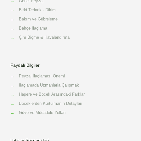
→
Genel Peyzaj
→
Bitki Tedarik - Dikim
→
Bakım ve Gübreleme
→
Bahçe İlaçlama
→
Çim Biçme & Havalandırma
Faydalı Bilgiler
→
Peyzaj İlaçlaması Önemi
→
İlaçlamada Uzmanlarla Çalışmak
→
Haşere ve Böcek Arasındaki Farklar
→
Böceklerden Kurtulmanın Detayları
→
Güve ve Mücadele Yolları
İletişim Seçenekleri