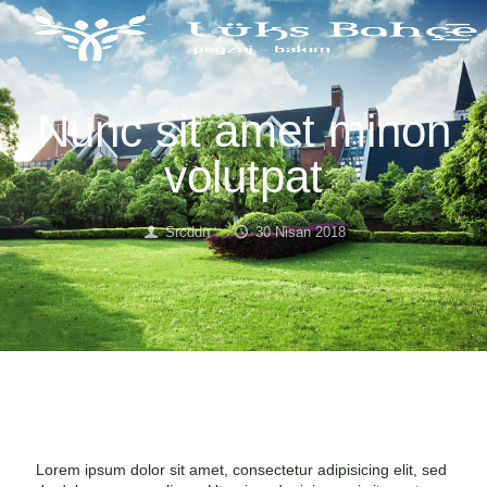
Nunc sit amet minon
volutpat
Srcddn
30 Nisan 2018
Lorem ipsum dolor sit amet, consectetur adipisicing elit, sed